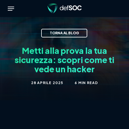
Skip
Menu
to
main
content
Metti alla prova la tua
sicurezza: scopri come ti
vede un hacker
28 APRILE 2025
6 MIN READ