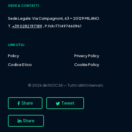
SEDE & CONTATTI
–
Sede Legale: Via Compagnoni, 63
20129 MILANO
.
T.
+39 0282 197189
P.IVA IT11497460961
LINK UTILI
Policy
Privacy Policy
Codice Etico
Cookie Policy
© 2026 defSOC Srl — Tutti i diritti riservati.
Share
Tweet
Share