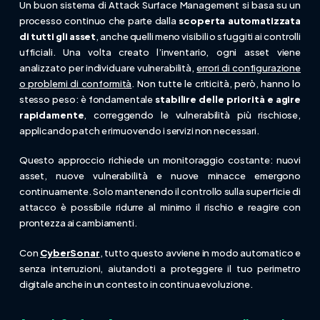
Un buon sistema di Attack Surface Management si basa su un
processo continuo che parte dalla
scoperta automatizzata
di tutti gli asset
, anche quelli meno visibili o sfuggiti ai controlli
ufficiali. Una volta creato l’inventario, ogni asset viene
analizzato per individuare vulnerabilità,
errori di configurazione
o problemi di conformità
. Non tutte le criticità, però, hanno lo
stesso peso: è fondamentale
stabilire delle priorità e agire
rapidamente
, correggendo le vulnerabilità più rischiose,
applicando patch e rimuovendo i servizi non necessari.
Questo approccio richiede un monitoraggio costante: nuovi
asset, nuove vulnerabilità e nuove minacce emergono
continuamente. Solo mantenendo il controllo sulla superficie di
attacco è possibile ridurre al minimo il rischio e reagire con
prontezza ai cambiamenti.
Con
CyberSonar
, tutto questo avviene in modo automatico e
senza interruzioni, aiutandoti a proteggere il tuo perimetro
digitale anche in un contesto in continua evoluzione.