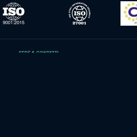
SEDE & CONTATTI
Sede Legale: Via Compagnoni, 63
–
20129
MILANO
T.
+39 0282 197189
.
P.IVA IT11497460961
© 2026 defSOC Srl — Tutti i diritti riservati.
Share