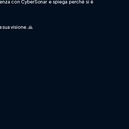
rienza con CyberSonar e spiega perché si è
 sua visione. 🙏