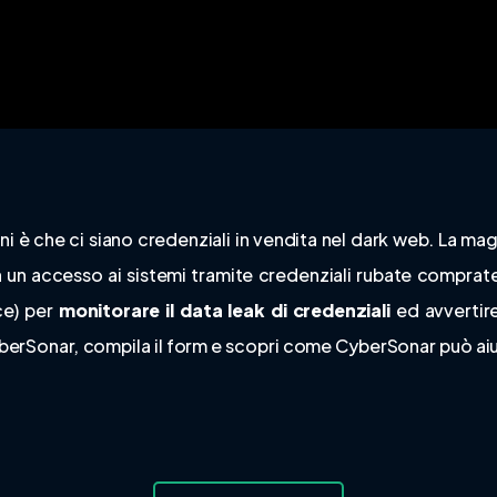
i è che ci siano credenziali in vendita nel dark web. La mag
n un accesso ai sistemi tramite credenziali rubate comprat
ce) per
monitorare il data leak di credenziali
ed avvertire
yberSonar,
compila il form e scopri come CyberSonar può aiuta