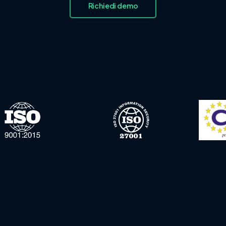
Richiedi demo
SEDE & CONTATTI
Sede Legale: Via Compagnoni, 63
–
20129
MILANO