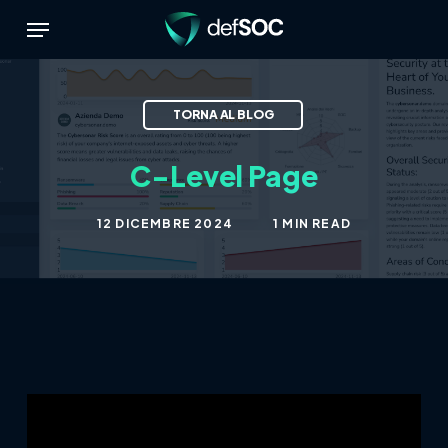
Skip
Menu
to
main
content
C-Level Page
12 DICEMBRE 2024
1 MIN READ