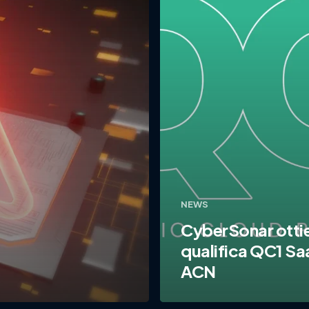
NEWS
CyberSonar ottie
qualifica QC1 S
ACN