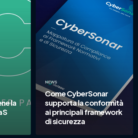
NEWS
Come CyberSonar
ne la
supporta la conformità
aaS
ai principali framework
di sicurezza