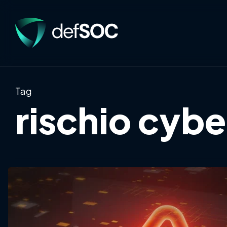
Skip
to
main
content
Tag
rischio cybe