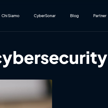
Chi Siamo
CyberSonar
Blog
Partner
ybersecurity 